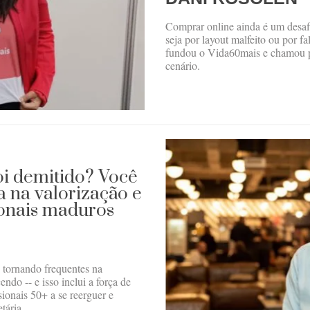
Comprar online ainda é um desafi
seja por layout malfeito ou por 
fundou o Vida60mais e chamou pa
cenário.
oi demitido? Você
a na valorização e
ionais maduros
 tornando frequentes na
do -- e isso inclui a força de
sionais 50+ a se reerguer e
tária.