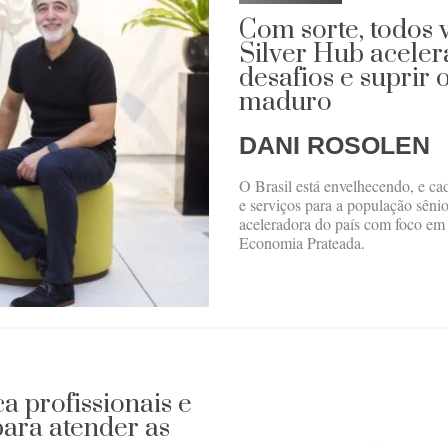
Com sorte, todos 
Silver Hub aceler
desafios e suprir 
maduro
DANI ROSOLEN
O Brasil está envelhecendo, e ca
e serviços para a população sêni
aceleradora do país com foco em 
Economia Prateada.
a profissionais e
para atender as