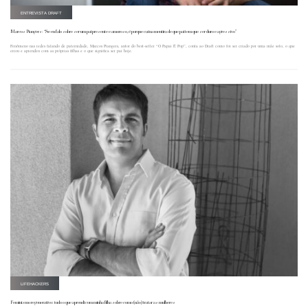
ENTREVISTA DRAFT
Marcos Piangers: “Se eu falo sobre ser um pai presente e amoroso, é porque caí na mentira de que pai tem que ser duro e agressivo”
Fenômeno nas redes falando de paternidade, Marcos Piangers, autor do best-seller “O Papai É Pop”, conta ao Draft como foi ser criado por uma mãe solo, o que
errou e aprendeu com as próprias filhas e o que significa ser pai hoje.
LIFEHACKERS
Feminismo regenerativo: tudo o que aprendi com minha filha sobre como (não) tratar as mulheres