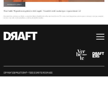
ENTREVISTA DRAFT
Maria Cândida: “No jornalismo não podia rir, ter cabelo comprido… Eu mudei de veículo e amadureci para ser quem realmente sou”
Em entrevista exclusiva ao Draft, a jornalista Maria Cândida fala sobre sua trajetória na TV, conta como migrou sua carreira para a internet e por que assumiu,
na tela e na vida, os fios grisalhos e a defesa da mulher madura.
COPYRIGHT 2026 PROJETO DRAFT – TODOS OS DIREITOS RESERVADOS