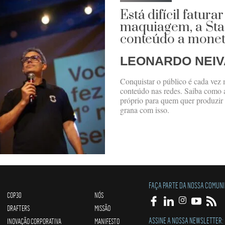
Está difícil fatura
maquiagem, a Sta
conteúdo a moneti
LEONARDO NEIV
Conquistar o público é cada vez m
conteúdo nas redes. Saiba como a 
próprio para quem quer produzir 
grana com isso.
FAÇA PARTE DA NOSSA COMUN
COP30
NÓS
DRAFTERS
MISSÃO
ASSINE A NOSSA NEWSLETTER:
INOVAÇÃO CORPORATIVA
MANIFESTO