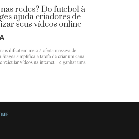
r nas redes? Do futebol à
ges ajuda criadores de
zar seus vídeos online
A
ais difícil em meio à oferta massiva de
Stages simplifica a tarefa de criar um canal
e veicular vídeos na internet – e ganhar uma
IDADE