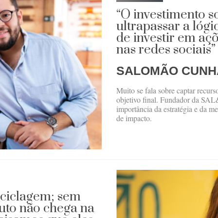
“O investimento s
ultrapassar a lógi
de investir em aç
nas redes sociais”
SALOMÃO CUNH
Muito se fala sobre captar recurs
objetivo final. Fundador da S
importância da estratégia e da me
de impacto.
eciclagem; sem
uto não chega na