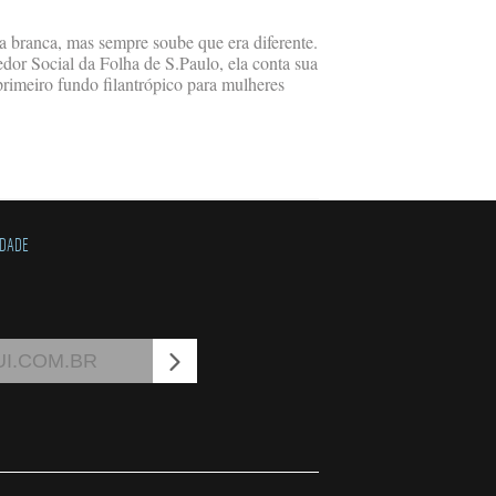
 branca, mas sempre soube que era diferente.
r Social da Folha de S.Paulo, ela conta sua
rimeiro fundo filantrópico para mulheres
IDADE