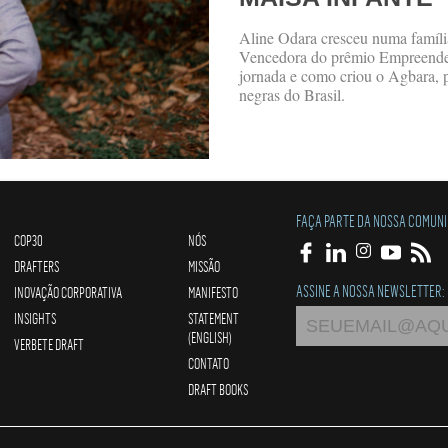
Aline Odara cresceu numa família
Vencedora do prêmio Empreendedo
jornada e como criou o Agbara, p
negras do Brasil.
FAÇA PARTE DA NOSSA COMUN
COP30
NÓS
DRAFTERS
MISSÃO
ASSINE A NOSSA NEWSLETTER:
INOVAÇÃO CORPORATIVA
MANIFESTO
INSIGHTS
STATEMENT
(ENGLISH)
VERBETE DRAFT
CONTATO
DRAFT BOOKS