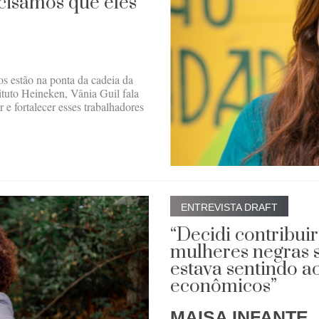
cisamos que eles
s estão na ponta da cadeia da
tituto Heineken, Vânia Guil fala
 e fortalecer esses trabalhadores
ENTREVISTA DRAFT
“Decidi contribui
mulheres negras 
estava sentindo ao
econômicos”
MAISA INFANTE