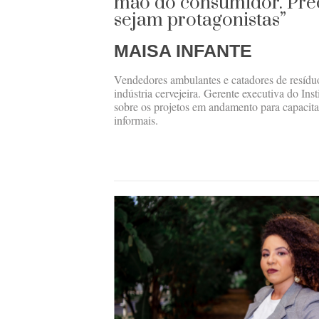
mão do consumidor. Pre
sejam protagonistas”
MAISA INFANTE
Vendedores ambulantes e catadores de resíduo
indústria cervejeira. Gerente executiva do Ins
sobre os projetos em andamento para capacitar
informais.