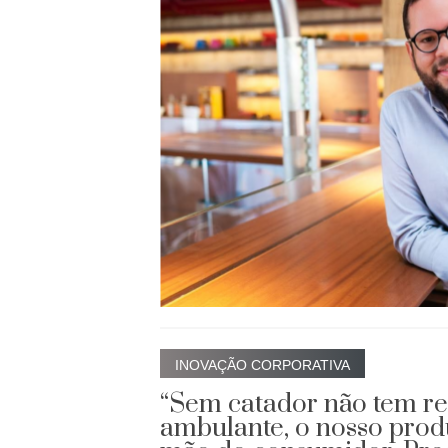
INOVAÇÃO CORPORATIVA
“Sem catador não tem r
ambulante, o nosso prod