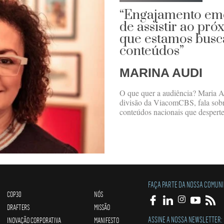
“Engajamento emo
de assistir ao pr
que estamos bus
conteúdos”
MARINA AUDI
O que quer a audiência? Maria A
divisão da ViacomCBS, fala sobre
conteúdos nacionais que despertem
FAÇA PARTE DA NOSSA COMUN
COP30
NÓS
DRAFTERS
MISSÃO
ASSINE A NOSSA NEWSLETTER:
INOVAÇÃO CORPORATIVA
MANIFESTO