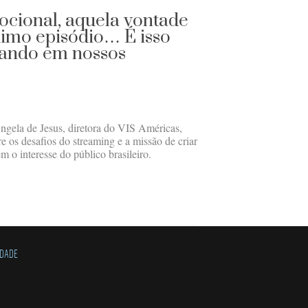
cional, aquela vontade
óximo episódio… É isso
cando em nossos
ngela de Jesus, diretora do VIS Américas,
 os desafios do streaming e a missão de criar
 o interesse do público brasileiro.
IDADE