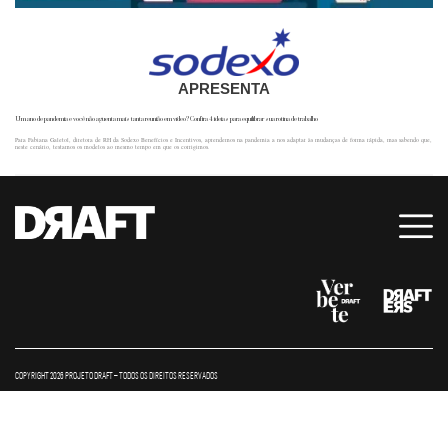
APRESENTA
Um ano de pandemia e você não aguenta mais tanta reunião em vídeo? Confira 4 ideias para equilibrar sua rotina de trabalho
Para Fabiana Galetol, diretora de RH da Sodexo Benefícios e Incentivos, aprendemos na pandemia a nos adaptar às mudanças de forma rápida, mas sabendo que,
neste cenário, testamos os modelos ao mesmo tempo em que os corrigimos.
COPYRIGHT 2026 PROJETO DRAFT – TODOS OS DIREITOS RESERVADOS