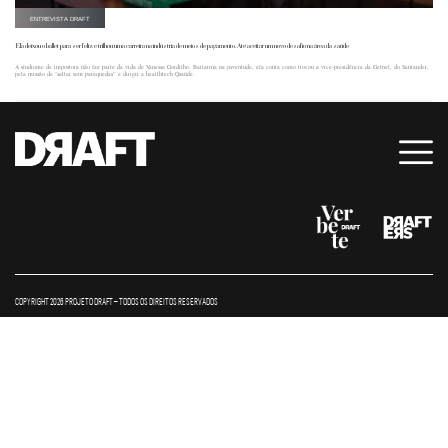
ENTREVISTA DRAFT
Ela deixou o ballet para ser feliz e trilhou uma carreira na indústria de meios de pagamento. Até aceitar um novo desafio na área da saúde
A síndrome de impostora não faz parte da vida de Vanessa Gordilho. Bailarina na juventude, ela conta como trocou a vice-presidência da Getnet, do Santander,
pela missão de "saltar sem paraquedas” e dirigir a healthtech Qsaúde.
COPYRIGHT 2026 PROJETO DRAFT – TODOS OS DIREITOS RESERVADOS