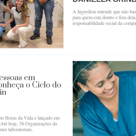
A Ingredion entende que não bast
para quem está dentro e fora dela
responsabilidade social da compa
pessoas em
conheça o Ciclo do
in
uto Horas da Vida e lançado em
 Até hoje, 38 Organizações da
es laboratoriais,