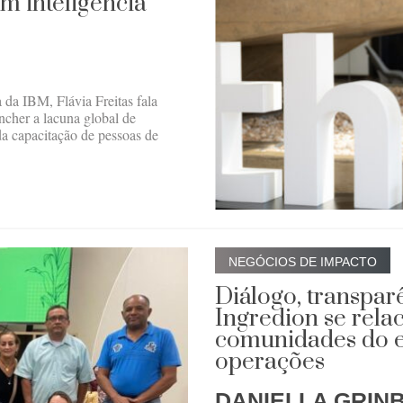
m inteligência
 da IBM, Flávia Freitas fala
encher a lacuna global de
s da capacitação de pessoas de
NEGÓCIOS DE IMPACTO
Diálogo, transpar
Ingredion se rela
comunidades do e
operações
DANIELLA GRIN