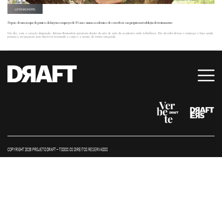
LIFEHACKERS
Depois de um ataque de pânico, ela largou o emprego de 16 anos numa academia e desenvolveu sua própria metodologia de treinamento
Um dia, com o coração disparado, Juliana Romantini paralisou diante da sala de aula da academia onde trabalhava. Ela decidiu deixar o emprego e hoje ajuda
pessoas a alcançarem seus objetivos treinando o corpo e a mente de forma integrada.
COPYRIGHT 2026 PROJETO DRAFT – TODOS OS DIREITOS RESERVADOS