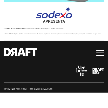
APRESENTA
Os hábitos do consumidor mudaram – e bares e restaurantes tiveram que se adaptar. Mas como?
Antonio Alberto Aguiar, diretor de Estabelecimentos da Sodexo, explica as transformações no consumo e as adequações pelas quais o setor vai ter que passar.
COPYRIGHT 2026 PROJETO DRAFT – TODOS OS DIREITOS RESERVADOS