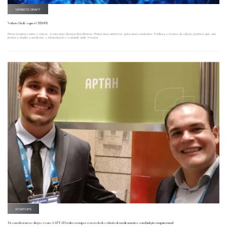
VERBETE DRAFT
Verbete Draft: o que é CRISPR
Novas terapias contra o câncer. A cura para doenças hereditárias. Frutos mais nutritivos, grãos mais resistentes. Conheça a técnica de edição genética que está
prestes a mudar a medicina, a alimentação e o mundo onde vivemos.
STARTUPS
Desenvolver novas drogas é caro. A APTAH reduz o tempo e o custo da descoberta de medicamentos com biologia computacional