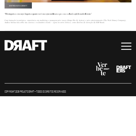
ENTREVISTA DRAFT
“Não importa o seu cargo. Importa o quanto você consegue mobilizar as pessoas a olhar (e agir) de modo diferente”
Com formação tecnológica, experiência em marketing e passagens pelo varejo (Grupo Pão de Açúcar) e pelo entretenimento (The Walt Disney Company),
Andrea Salinas fala sobre sua carreira e os desafios à frente -- agora no setor elétrico, como diretora de inovação da EDP Brasil.
COPYRIGHT 2026 PROJETO DRAFT – TODOS OS DIREITOS RESERVADOS