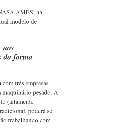
 NASA AMES, na
atual modelo de
s nos
s da forma
ta com três empresas
em maquinário pesado. A
to (altamente
radicional, poderá se
stão trabalhando com