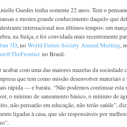
 Anielle Guedes tenha somente 22 anos. Tem o pensam
pausas e mostra grande conhecimento daquilo que def
lestrante internacional nos últimos tempos: em março
ra, na Suíça, e foi convidada mais recentemente para
ban 3D
, no
World Future Society Annual Meeting
, 
n@TheFrontier
no Brasil.
r acabar com uma das maiores mazelas da sociedade 
presa que tem como missão desenvolver materiais e t
ais rápida — e barata. “Não podemos continuar esta 
ver, o mínimo de saneamento básico, o mínimo de ág
ito, não pensarão em educação, não terão saúde”, diz
mente ligadas à casa, que são responsáveis por melhor
no”.