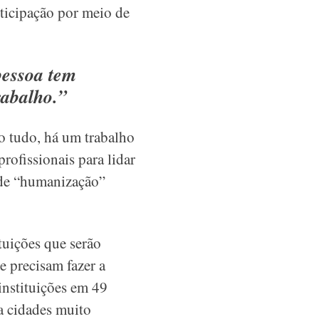
rticipação por meio de
pessoa tem
rabalho.”
 tudo, há um trabalho
rofissionais para lidar
a de “humanização”
tuições que serão
e precisam fazer a
instituições em 49
a cidades muito