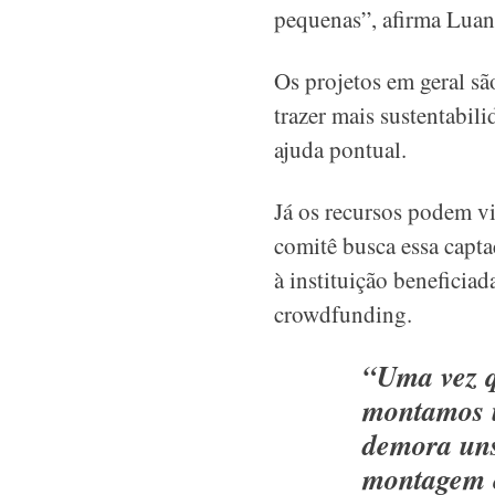
pequenas”, afirma Luan
Os projetos em geral s
trazer mais sustentabil
ajuda pontual.
Já os recursos podem vi
comitê busca essa capt
à instituição beneficia
crowdfunding.
“Uma vez q
montamos u
demora uns
montagem 