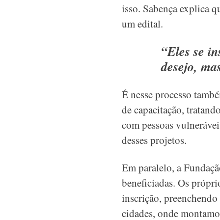
isso. Sabença explica q
um edital.
“Eles se i
desejo, ma
É nesse processo també
de capacitação, tratand
com pessoas vulneráveis
desses projetos.
Em paralelo, a Fundação
beneficiadas. Os própri
inscrição, preenchendo 
cidades, onde montamos