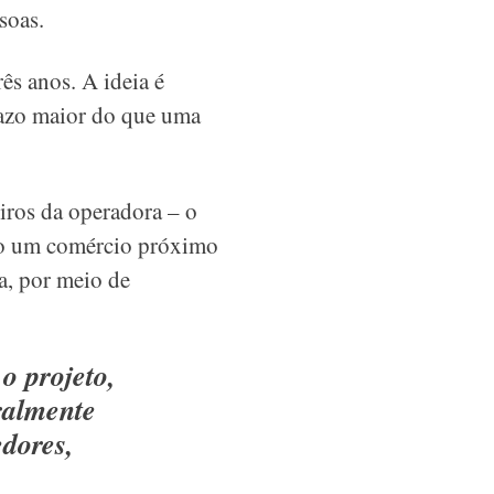
soas.
s anos. A ideia é
prazo maior do que uma
iros da operadora – o
mo um comércio próximo
a, por meio de
o projeto,
ralmente
edores,