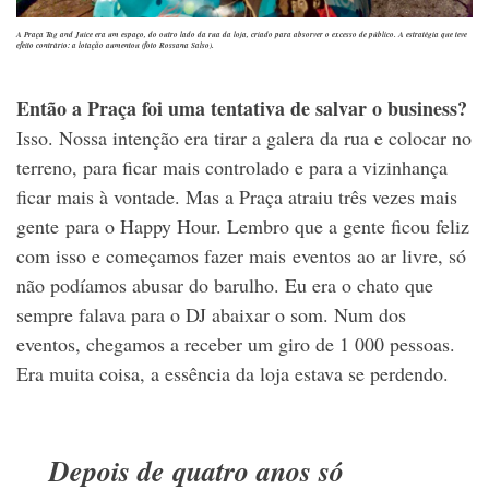
A Praça Tag and Juice era um espaço, do outro lado da rua da loja, criado para absorver o excesso de público. A estratégia que teve
efeito contrário: a lotação aumentou (foto Rossana Salso).
Então a Praça foi uma tentativa de salvar o business?
Isso. Nossa intenção era tirar a galera da rua e colocar no
terreno, para ficar mais controlado e para a vizinhança
ficar mais à vontade. Mas a Praça atraiu três vezes mais
gente para o Happy Hour. Lembro que a gente ficou feliz
com isso e começamos fazer mais eventos ao ar livre, só
não podíamos abusar do barulho. Eu era o chato que
sempre falava para o DJ abaixar o som. Num dos
eventos, chegamos a receber um giro de 1 000 pessoas.
Era muita coisa, a essência da loja estava se perdendo.
Depois de quatro anos só