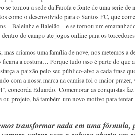
 se tornou a sede da Farofa e fonte de uma serie de n
jetos como o desenvolvido para o Santos FC, que co
ens – Baleinha e Baleião – e se tornou um emaranhad
dentro do campo até jogos online para os torcedores
, mas criamos uma família de nove, nos metemos a de
ficaria a costura… Porque tudo isso é parte do que a 
sfarça a paixão pelo seu público-alvo a cada frase qu
ndo com a nossa marca na camisa foi o maior prazer, 
el”, concorda Eduardo. Comemorar as conquistas faz 
te ou projeto, há também um novo motivo para tentar s
mos transformar nada em uma fórmula, 
 sempre entrar com a cabeça aberta em c