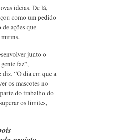
ovas ideias. De lá,
meçou como um pedido
o de ações que
 mirins.
senvolver junto o
gente faz”,
e diz. “O dia em que a
ver os mascotes no
parte do trabalho do
uperar os limites,
pois
ada projeto