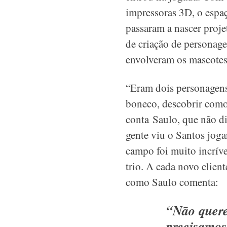
impressoras 3D, o espaço
passaram a nascer pro
de criação de personag
envolveram os mascotes 
“Eram dois personagens
boneco, descobrir como 
conta Saulo, que não di
gente viu o Santos joga
campo foi muito incrív
trio. A cada novo clien
como Saulo comenta:
“Não quere
precisamos