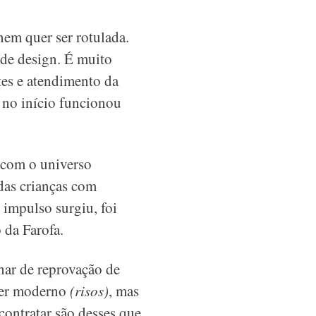
nem quer ser rotulada.
de design. É muito
tes e atendimento da
 no início funcionou
 com o universo
das crianças com
 impulso surgiu, foi
 da Farofa.
har de reprovação de
ser moderno
(risos)
, mas
contratar são desses que