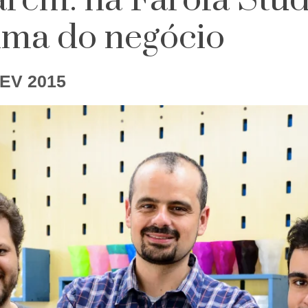
arem: na Farofa Stud
alma do negócio
FEV 2015