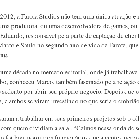
 2012, a Farofa Studios não tem uma única atuação e 
uma produtora, ou uma desenvolvedora de games, ou 
 Eduardo, responsável pela parte de captação de clien
 Marco e Saulo no segundo ano de vida da Farofa, que
ng.
 uma década no mercado editorial, onde já trabalhava
lobo, conheceu Marco, também fascinado pela relação 
 sedento por abrir seu próprio negócio. Depois que o
ia, e ambos se viram investindo no que seria o embrião
saram a trabalhar em seus primeiros projetos sob o ol
 com quem dividiam a sala . “Caímos nessa onda de 
ão foi boa, porque os funcionários que a gente queria 