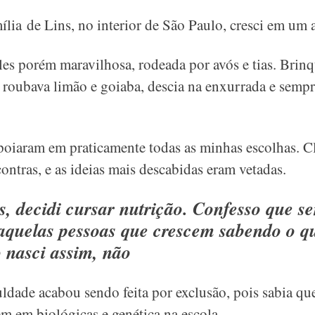
ília de Lins, no interior de São Paulo, cresci em um
es porém maravilhosa, rodeada por avós e tias. Brin
, roubava limão e goiaba, descia na enxurrada e semp
oiaram em praticamente todas as minhas escolhas. Cl
ontras, e as ideias mais descabidas eram vetadas.
s, decidi cursar nutrição. Confesso que s
 aquelas pessoas que crescem sabendo o 
o nasci assim, não
ldade acabou sendo feita por exclusão, pois sabia que
m em biológicas e genética na escola.