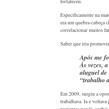
fortaleceu.
Especificamente na maté
era um quebra-cabeça che
correlacionar muitos fat
Saber que iria promove
Após me fo
Às vezes, 
aluguel de 
“trabalho 
Em 2009, surgiu a oport
trabalhava. Ia e voltav
pacientes por lá, acab