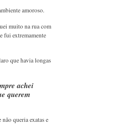
 ambiente amoroso.
quei muito na rua com
re fui extremamente
aro que havia longas
empre achei
que querem
 não queria exatas e