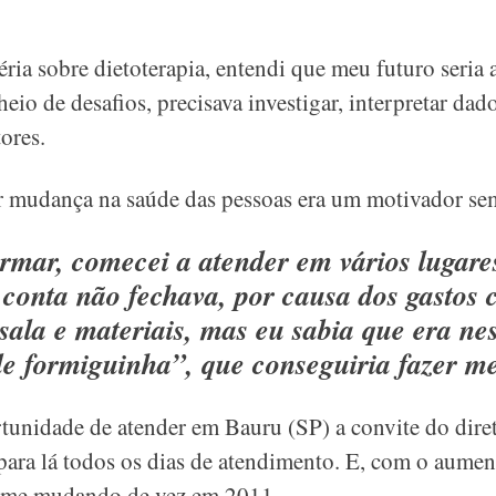
ria sobre dietoterapia, entendi que meu futuro seria a
io de desafios, precisava investigar, interpretar dado
ores.
r mudança na saúde das pessoas era um motivador sem
rmar, comecei a atender em vários lugare
a conta não fechava, por causa dos gastos
sala e materiais, mas eu sabia que era nes
de formiguinha”, que conseguiria fazer 
unidade de atender em Bauru (SP) a convite do direto
a para lá todos os dias de atendimento. E, com o aumen
ei me mudando de vez em 2011.