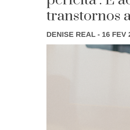
perfeita’. E 
transtornos 
DENISE REAL
- 16 FEV 