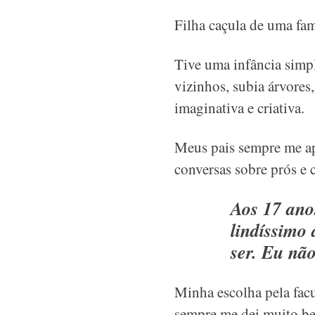
Filha caçula de uma fam
Tive uma infância simpl
vizinhos, subia árvores
imaginativa e criativa.
Meus pais sempre me ap
conversas sobre prós e c
Aos 17 ano
lindíssimo
ser. Eu nã
Minha escolha pela facu
sempre me dei muito be