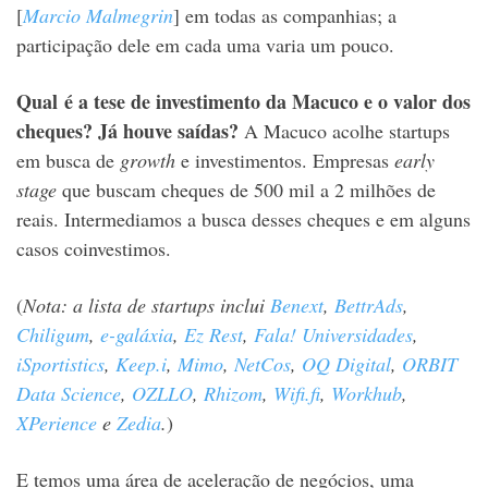
[
Marcio Malmegrin
] em todas as companhias; a
participação dele em cada uma varia um pouco.
Qual é a tese de investimento da Macuco e o valor dos
cheques? Já houve saídas?
A Macuco acolhe startups
em busca de
growth
e investimentos
.
Empresas
early
stage
que buscam cheques de 500 mil a 2 milhões de
reais. Intermediamos a busca desses cheques e em alguns
casos coinvestimos.
(
Nota: a lista de startups inclui
Benext
,
BettrAds
,
Chiligum
,
e-galáxia
,
Ez Rest
,
Fala! Universidades
,
iSportistics
,
Keep.i
,
Mimo
,
NetCos
,
OQ Digital
,
ORBIT
Data Science
,
OZLLO
,
Rhizom
,
Wifi.fi
,
Workhub
,
XPerience
e
Zedia
.
)
E temos uma área de aceleração de negócios, uma