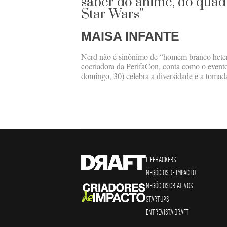
saber do anime, do qua
Star Wars”
MAISA INFANTE
Nerd não é sinônimo de “homem branco hete
cocriadora da PerifaCon, conta como o event
domingo, 30) celebra a diversidade e a tomada 
LIFEHACKERS
NEGÓCIOS DE IMPACTO
NEGÓCIOS CRIATIVOS
STARTUPS
ENTREVISTA DRAFT