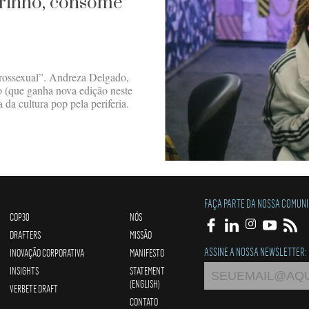
drinho, consome
rossexual”. Andreza Delgado,
o (que ganha nova edição neste
da cultura pop pela periferia.
FAÇA PARTE DA NOSSA COMUN
COP30
NÓS
DRAFTERS
MISSÃO
ASSINE A NOSSA NEWSLETTER:
INOVAÇÃO CORPORATIVA
MANIFESTO
INSIGHTS
STATEMENT
(ENGLISH)
VERBETE DRAFT
CONTATO