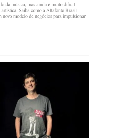
o da música, mas ainda é muito difícil
 artística. Saiba como a Altafonte Brasil
um novo modelo de negócios para impulsionar