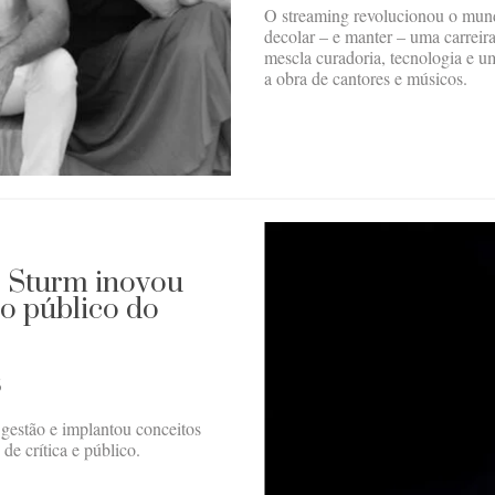
O streaming revolucionou o mund
decolar – e manter – uma carreira
mescla curadoria, tecnologia e 
a obra de cantores e músicos.
 Sturm inovou
 o público do
S
gestão e implantou conceitos
de crítica e público.