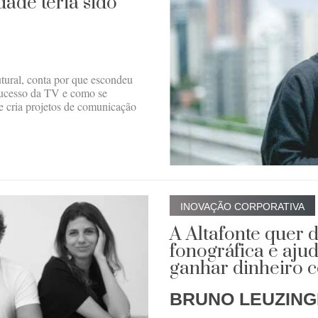
dade teria sido
tural, conta por que escondeu
sucesso da TV e como se
e cria projetos de comunicação
INOVAÇÃO CORPORATIVA
A Altafonte quer 
fonográfica e ajud
ganhar dinheiro 
BRUNO LEUZIN