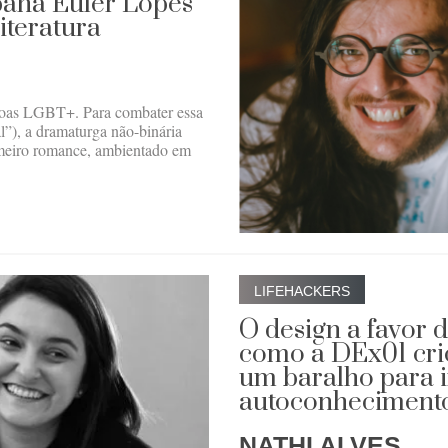
pana Euler Lopes
literatura
ssoas LGBT+. Para combater essa
nal”), a dramaturga não-binária
imeiro romance, ambientado em
LIFEHACKERS
O design a favor 
como a DEx01 cr
um baralho para i
autoconheciment
NATHI ALVES