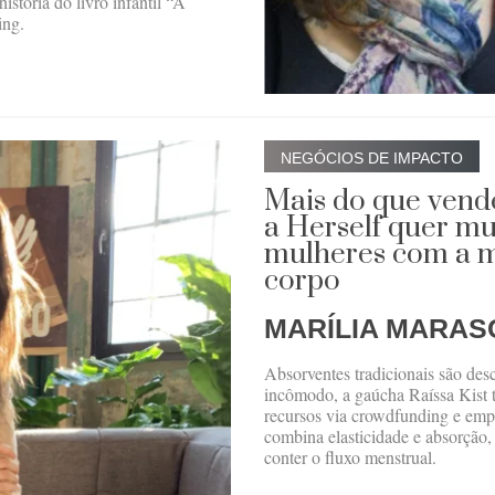
stória do livro infantil “A
ing.
NEGÓCIOS DE IMPACTO
Mais do que vende
a Herself quer mu
mulheres com a m
corpo
MARÍLIA MARAS
Absorventes tradicionais são des
incômodo, a gaúcha Raíssa Kist t
recursos via crowdfunding e emp
combina elasticidade e absorção,
conter o fluxo menstrual.