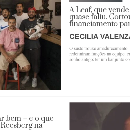
A Leaf, que vende
quase faliu. Cort
financiamento par
CECILIA VALENZ
O susto trouxe amadurecimento. 
redefiniram funções na equipe, c
sonho antigo: ter um bar junto co
r bem – e o que
o Reesberg na