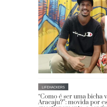
LIFEHACKERS
“Como é ser uma bicha 
Aracaju?”: movida por e