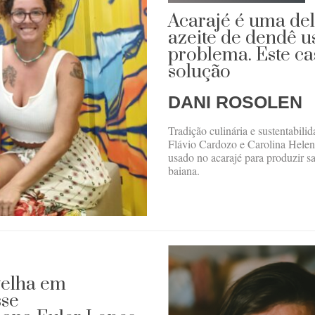
Acarajé é uma del
azeite de dendê u
problema. Este ca
solução
DANI ROSOLEN
Tradição culinária e sustentabi
Flávio Cardozo e Carolina Heleno
usado no acarajé para produzir s
baiana.
velha em
sse