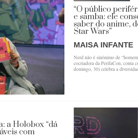
“O público perifé
e samba: ele cons
saber do anime, 
Star Wars”
MAISA INFANTE
Nerd não é sinônimo de “homem 
cocriadora da PerifaCon, conta 
domingo, 30) celebra a diversidad
a: a Holobox “dá
náveis com