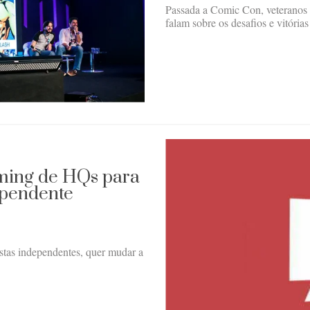
Passada a Comic Con, veteranos 
falam sobre os desafios e vitória
aming de HQs para
ependente
tistas independentes, quer mudar a