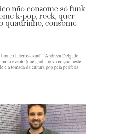
rico não consome só funk
ome k-pop, rock, quer
do quadrinho, consome
branco heterossexual”. Andreza Delgado,
como o evento (que ganha nova edição neste
e e a tomada da cultura pop pela periferia.