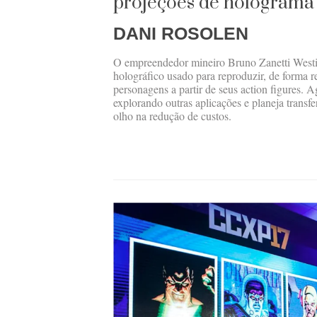
projeções de holograma
DANI ROSOLEN
O empreendedor mineiro Bruno Zanetti Westi
holográfico usado para reproduzir, de forma re
personagens a partir de seus action figures. 
explorando outras aplicações e planeja transfe
olho na redução de custos.