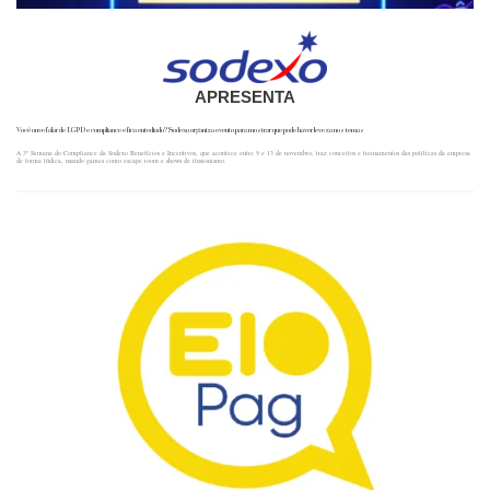
APRESENTA
Você ouve falar de LGPD e compliance e fica entediado? Sodexo organiza evento para mostrar que pode haver leveza nos temas
A 3ª Semana do Compliance da Sodexo Benefícios e Incentivos, que acontece entre 9 e 13 de novembro, traz conceitos e treinamentos das políticas da empresa
de forma lúdica, usando games como escape room e shows de ilusionismo.