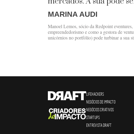
mercados. A sua pode se
MARINA AUDI
Manoel Lemos, sócio da Redpoint eventures, f
empreendedorismo e como a gestora de venture
unicórnios no portfólio) pode turbinar a sua s
LIFEHACKERS
NEGÓCIOS DE IMPACTO
NEGÓCIOS CRIATIVOS
STARTUPS
ENTREVISTA DRAFT