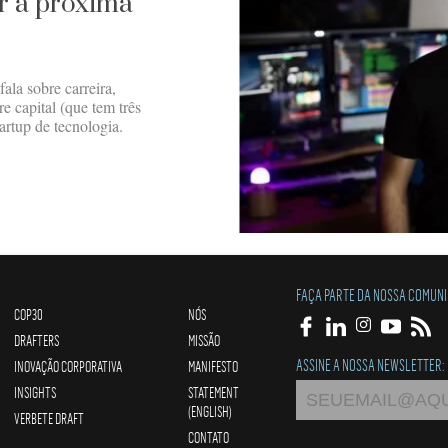
r a próxima
ala sobre carreira,
 capital (que tem três
tartup de tecnologia.
FAÇA PARTE DA NOSSA COMUN
COP30
NÓS
DRAFTERS
MISSÃO
ASSINE A NOSSA NEWSLETTER:
INOVAÇÃO CORPORATIVA
MANIFESTO
INSIGHTS
STATEMENT
(ENGLISH)
VERBETE DRAFT
CONTATO