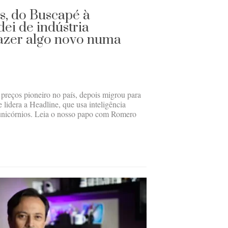
, do Buscapé à
ei de indústria
fazer algo novo numa
reços pioneiro no país, depois migrou para
 lidera a Headline, que usa inteligência
is unicórnios. Leia o nosso papo com Romero