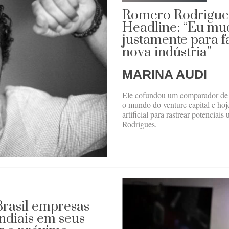
Romero Rodrigues
Headline: “Eu mud
justamente para 
nova indústria”
MARINA AUDI
Ele cofundou um comparador de p
o mundo do venture capital e hoje
artificial para rastrear potencia
Rodrigues.
 Brasil empresas
ndiais em seus