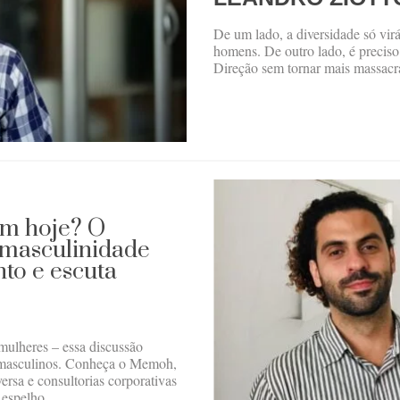
De um lado, a diversidade só vir
homens. De outro lado, é preciso 
Direção sem tornar mais massacra
em hoje? O
 masculinidade
to e escuta
mulheres – essa discussão
masculinos. Conheça o Memoh,
rsa e consultorias corporativas
 espelho.