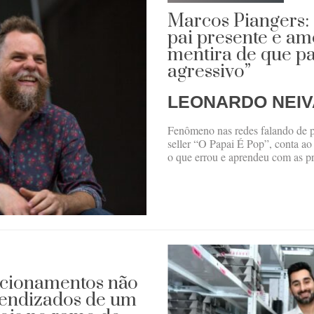
Marcos Piangers: 
pai presente e am
mentira de que pa
agressivo”
LEONARDO NEIV
Fenômeno nas redes falando de pa
seller “O Papai É Pop”, conta ao
o que errou e aprendeu com as próp
lacionamentos não
prendizados de um