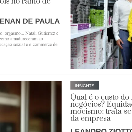
ois no ramo de
RENAN DE PAULA
, orgasmo... Natali Gutierrez e
 como amadureceram ao
ucação sexual e e-commerce de
INSIGHTS
Qual é o custo d
negócios? Equida
mocismo: trata-se
da empresa
LEANDRO ZIOTT