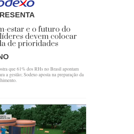
RESENTA
-estar e o futuro do
 líderes devem colocar
a de prioridades
NO
tra que 61% dos RHs no Brasil apontam
ara a gestão; Sodexo aposta na preparação da
lhimento.