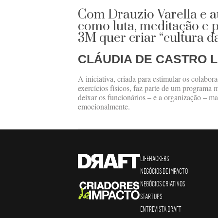
Com Drauzio Varella e au
como luta, meditação e 
3M quer criar “cultura d
CLÁUDIA DE CASTRO L
A iniciativa, criada para estimular os colabo
exercícios físicos, faz parte de um programa
deixar os funcionários – e a organização – mai
emocionalmente.
LIFEHACKERS
NEGÓCIOS DE IMPACTO
NEGÓCIOS CRIATIVOS
STARTUPS
ENTREVISTA DRAFT