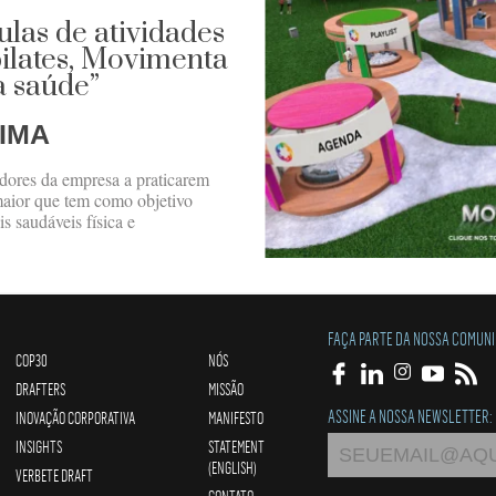
las de atividades
pilates, Movimenta
a saúde”
IMA
radores da empresa a praticarem
 maior que tem como objetivo
s saudáveis física e
FAÇA PARTE DA NOSSA COMUN
COP30
NÓS
DRAFTERS
MISSÃO
ASSINE A NOSSA NEWSLETTER:
INOVAÇÃO CORPORATIVA
MANIFESTO
INSIGHTS
STATEMENT
(ENGLISH)
VERBETE DRAFT