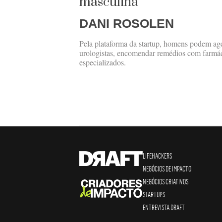
masculina
DANI ROSOLEN
Pela plataforma da startup, homens podem ag
urologistas, encomendar remédios com farmáci
especializados.
LIFEHACKERS
NEGÓCIOS DE IMPACTO
NEGÓCIOS CRIATIVOS
STARTUPS
ENTREVISTA DRAFT