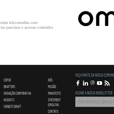
endar teleconsultas com
as parceiras e acessar conteúdos
FAÇA PARTE DA NOSSA COMUN
COP30
NÓS
DRAFTERS
MISSÃO
ASSINE A NOSSA NEWSLETTER:
INOVAÇÃO CORPORATIVA
MANIFESTO
INSIGHTS
STATEMENT
(ENGLISH)
VERBETE DRAFT
CONTATO