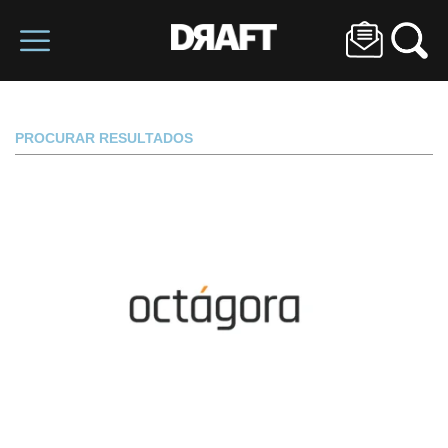
PROCURAR RESULTADOS