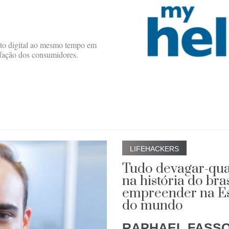
to digital ao mesmo tempo em
sfação dos consumidores.
LIFEHACKERS
Tudo devagar-qua
na história do bras
empreender na Est
do mundo
RAPHAEL FASSO