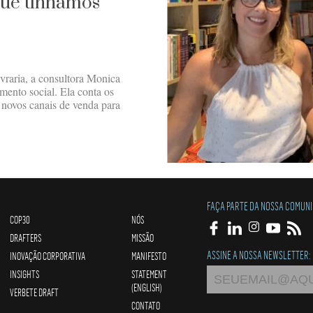
que tínhamos
ivraria, a consultora Monica
amento social. Ela conta os
u novos canais de venda para
FAÇA PARTE DA NOSSA COMUN
COP30
NÓS
DRAFTERS
MISSÃO
ASSINE A NOSSA NEWSLETTER:
INOVAÇÃO CORPORATIVA
MANIFESTO
INSIGHTS
STATEMENT
(ENGLISH)
VERBETE DRAFT
CONTATO