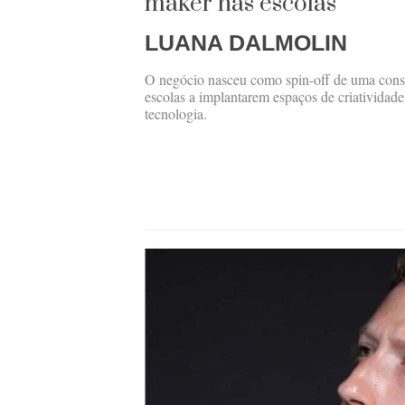
maker nas escolas
LUANA DALMOLIN
O negócio nasceu como spin-off de uma consul
escolas a implantarem espaços de criatividade
tecnologia.