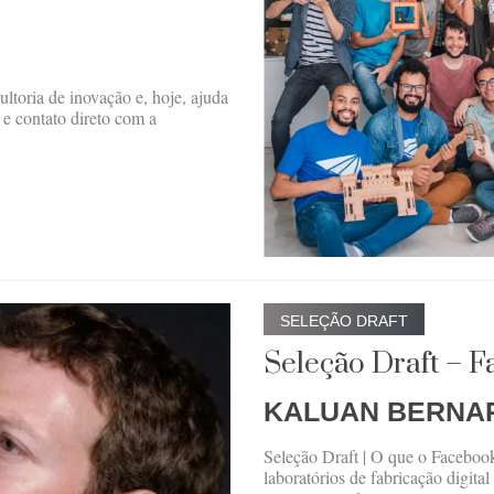
toria de inovação e, hoje, ajuda
 e contato direto com a
SELEÇÃO DRAFT
Seleção Draft – 
KALUAN BERNA
Seleção Draft | O que o Faceboo
laboratórios de fabricação digita