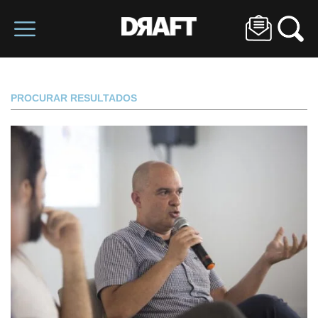
PROCURAR RESULTADOS