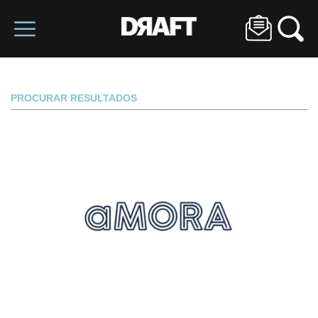
PROCURAR RESULTADOS