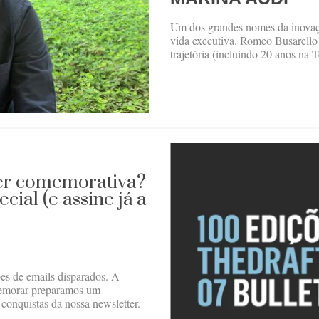
Um dos grandes nomes da inovaçã
vida executiva. Romeo Busarello
trajetória (incluindo 20 anos na T
ter comemorativa?
cial (e assine já a
ões de emails disparados. A
memorar preparamos um
conquistas da nossa newsletter.