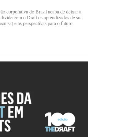
o corporativa do Brasil acaba de deixar a
 divide com o Draft os aprendizados de sua
ecnisa) e as perspectivas para o futuro.