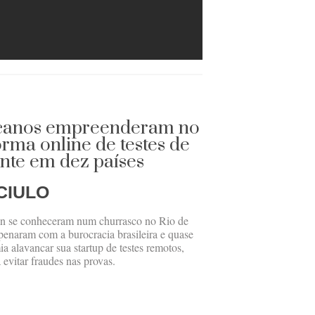
canos empreenderam no
orma online de testes de
nte em dez países
CIULO
in se conheceram num churrasco no Rio de
enaram com a burocracia brasileira e quase
a alavancar sua startup de testes remotos,
a evitar fraudes nas provas.