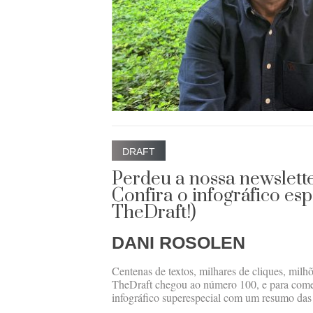
DRAFT
Perdeu a nossa newslet
Confira o infográfico espe
TheDraft!)
DANI ROSOLEN
Centenas de textos, milhares de cliques, milh
TheDraft chegou ao número 100, e para co
infográfico superespecial com um resumo das 