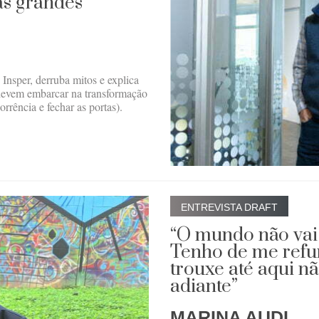
das grandes
nsper, derruba mitos e explica
evem embarcar na transformação
rrência e fechar as portas).
ENTREVISTA DRAFT
“O mundo não vai
Tenho de me refu
trouxe até aqui nã
adiante”
MARINA AUDI