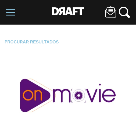
PROCURAR RESULTADOS