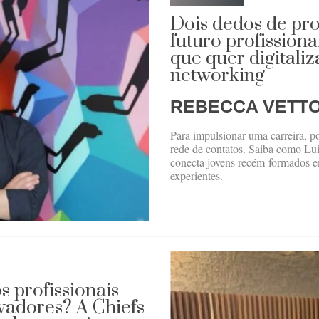
Dois dedos de pr
futuro profissiona
que quer digitali
networking
REBECCA VETT
Para impulsionar uma carreira, p
rede de contatos. Saiba como Lu
conecta jovens recém-formados em
experientes.
 profissionais
ovadores? A Chiefs