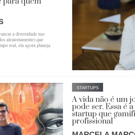
e para quem
S
ancar a diversidade nas
os aleatoriamente) que
mpo real, ela agora planeja
STARTUPS
A vida não é um j
pode ser. Essa é 
startup que gamif
profissional
MARCELA MARC