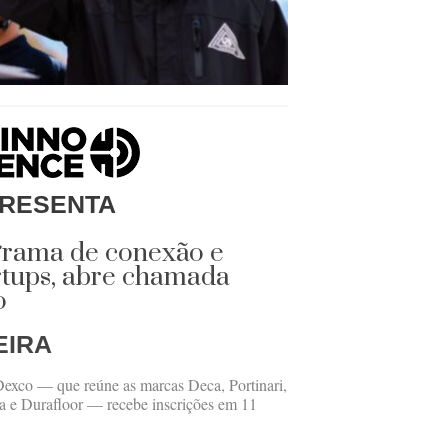
RESENTA
grama de conexão e
rtups, abre chamada
o
EIRA
 Dexco — que reúne as marcas Deca, Portinari,
sa e Durafloor — recebe inscrições em 11