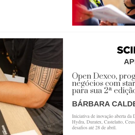
AP
Open Dexco, pro
negócios com sta
para sua 2ª ediçã
BÁRBARA CALD
Iniciativa de inovação aberta da
Hydra, Duratex, Castelatto, Ceu
desafios até 28 de abril.